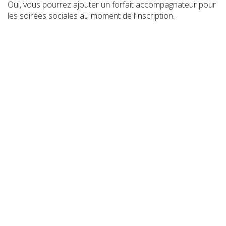
Oui, vous pourrez ajouter un forfait accompagnateur pour
les soirées sociales au moment de l’inscription.
Où se déroulera l'événement Social de
l’ACTU?
Le Social de l'ACTU aura lieu aux 3 Brasseurs - Grande
Allée
Où se déroulera la soirée de bienvenue?
La réception de bienvenue aura lieu au Musée national
des beaux-arts du Québec
Comment puis-je me rendre à l'hôtel depuis